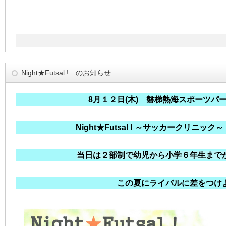
Night★Futsal ! のお知らせ
8月１２日(木) 磐梯熱海スポーツパ
Night★Futsal ! ～サッカークリニッ
当日は２部制で幼児から小学６年生まで
この夏にライバルに差をつけ