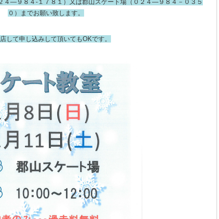
２４―９８４-１７８１）又は郡山スケート場（０２４―９８４－０３５
０）までお願い致します。
店して申し込みして頂いてもOKです。