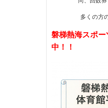
尚、回数券
多くの方
磐梯熱海スポー
中！！