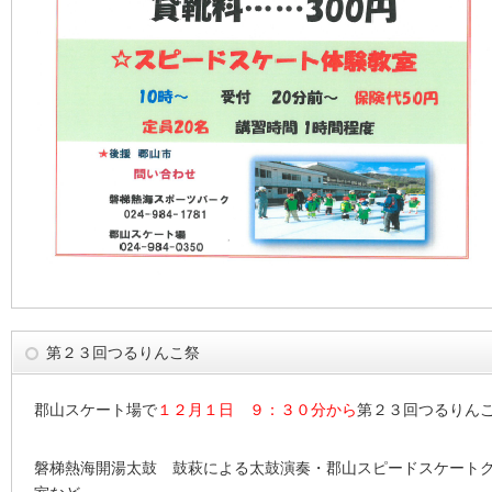
第２３回つるりんこ祭
郡山スケート場で
１２月１日 ９：３０分から
第２３回つるりん
磐梯熱海開湯太鼓 鼓萩による太鼓演奏・郡山スピードスケート